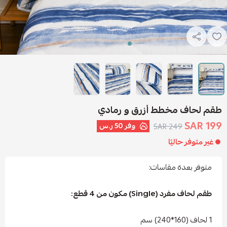
طقم لحاف مخطط أزرق و رمادي
199 SAR
وفر
50 ر.س
249 SAR
غير متوفر حاليًا
متوفر بعدة مقاسات:
طقم لحاف مفرد (Single) مكون من 4 قطع:
1 لحاف (160*240) سم