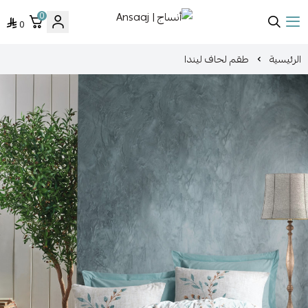
0
0
أنساج | Ansaaj
الرئيسية
طقم لحاف ليندا