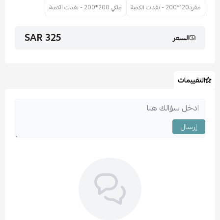
مفرد120*200 - نفدت الكمية
ملكي 200*200 - نفدت الكمية
325 SAR
السعر
التقييمات
إرسال