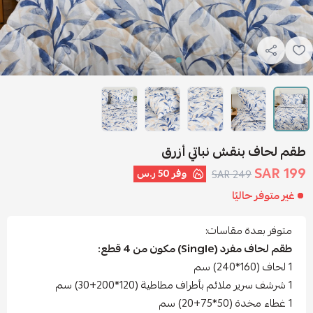
طقم لحاف بنقش نباتي أزرق
199 SAR
وفر
50 ر.س
249 SAR
غير متوفر حاليًا
متوفر بعدة مقاسات:
طقم لحاف مفرد (Single) مكون من 4 قطع:
1 لحاف (160*240) سم
1 شرشف سرير ملائم بأطراف مطاطية (120*200+30) سم
1 غطاء مخدة (50*75+20) سم